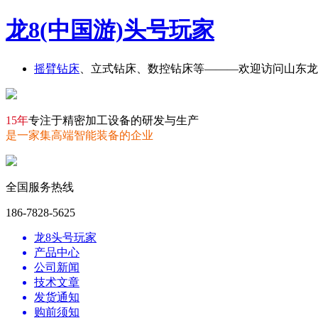
龙8(中国游)头号玩家
摇臂钻床
、立式钻床、数控钻床等———欢迎访问山东龙
15年
专注于精密加工设备的研发与生产
是一家集高端智能装备的企业
全国服务热线
186-7828-5625
龙8头号玩家
产品中心
公司新闻
技术文章
发货通知
购前须知