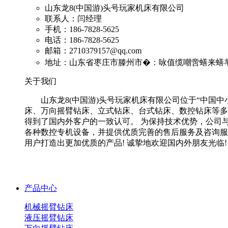
山东龙8(中国游)头号玩家机床有限公司
联系人：闫经理
手机：186-7828-5625
电话：186-7828-5625
邮箱：2710379157@qq.com
地址：山东省枣庄市滕州市�：咏值缆嘲啻蟮来蟮
关于我们
山东龙8(中国游)头号玩家机床有限公司位于“中国中小机床之
床、万向摇臂钻床、立式钻床、台式钻床、数控钻床等
得到了国内外客户的一致认可。 为保持技术优势
各种数控专机设备，并提供优质完善的售后服务及咨询服务
用户打造出更加优质的产品! 诚挚地欢迎国内外朋友光临!
产品中心
机械摇臂钻床
液压摇臂钻床