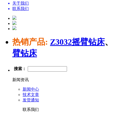
关于我们
联系我们
热销产品:
Z3032摇臂钻床
、
臂钻床
搜索：
新闻资讯
新闻中心
技术文章
发货通知
联系我们